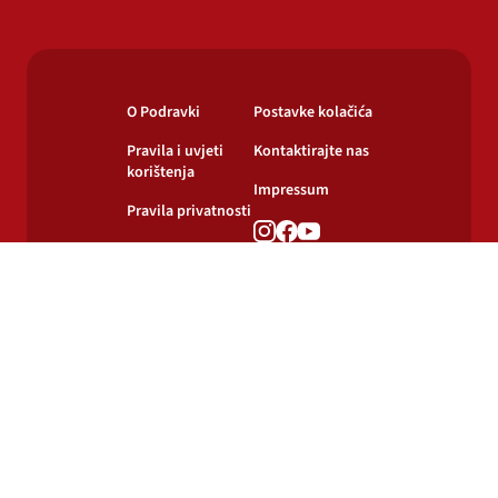
O Podravki
Postavke kolačića
Pravila i uvjeti
Kontaktirajte nas
korištenja
Impressum
Pravila privatnosti
Pravila o
korištenju kolačića
© 2024-2026 Podravka d.d. Sva prava pridržana.
Podravka
je registrirani žig Podravke d.d.