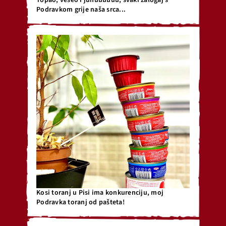
Topao, veseo i juhuuuuuu, svaki zalogaj s
Podravkom grije naša srca...
Kosi toranj u Pisi ima konkurenciju, moj
Podravka toranj od pašteta!