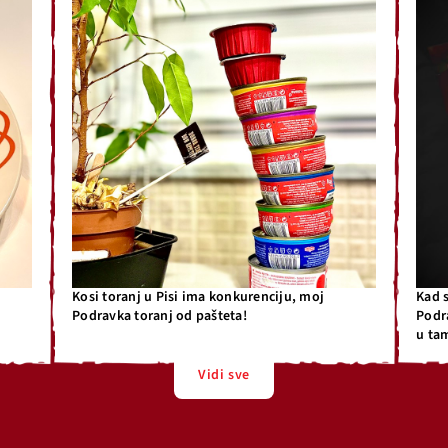
Kosi toranj u Pisi ima konkurenciju, moj
Kad 
Podravka toranj od pašteta!
Podr
u ta
Vidi sve