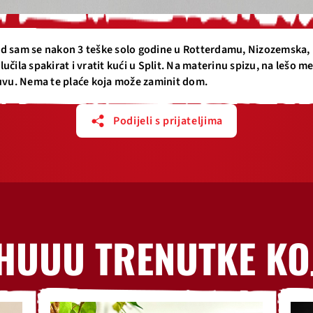
d sam se nakon 3 teške solo godine u Rotterdamu, Nizozemska,
lučila spakirat i vratit kući u Split. Na materinu spizu, na lešo m
juvu. Nema te plaće koja može zaminit dom.
Podijeli s prijateljima
HUUU TRENUTKE KO