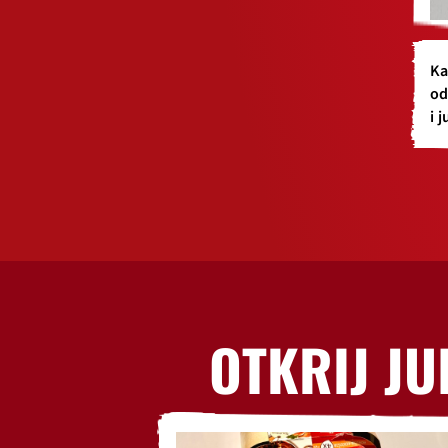
Ka
od
i 
OTKRIJ JU