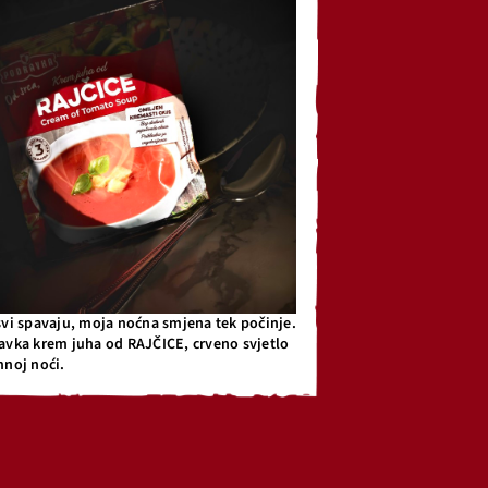
svi spavaju, moja noćna smjena tek počinje.
avka krem juha od RAJČICE, crveno svjetlo
mnoj noći.