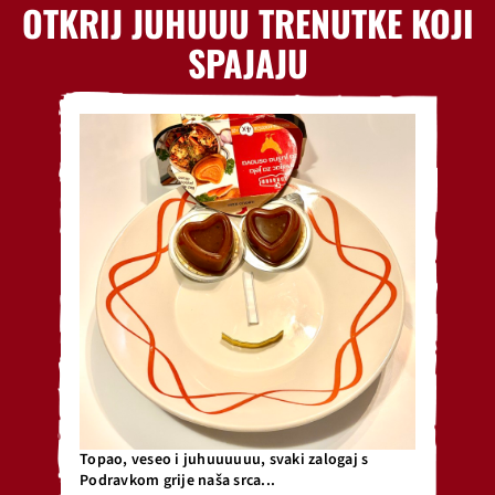
OTKRIJ JUHUUU TRENUTKE KOJI
SPAJAJU
Topao, veseo i juhuuuuuu, svaki zalogaj s
Podravkom grije naša srca...