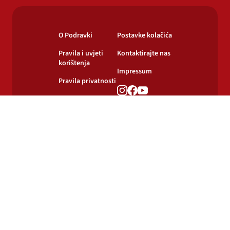
O Podravki
Postavke kolačića
Pravila i uvjeti
Kontaktirajte nas
korištenja
Impressum
Pravila privatnosti
Pravila o
korištenju kolačića
© 2024-2026 Podravka d.d. Sva prava pridržana.
Podravka
je registrirani žig Podravke d.d.