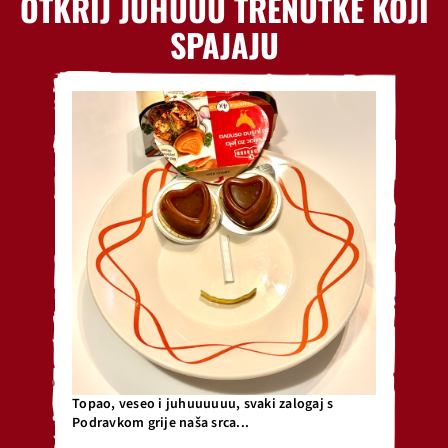
OTKRIJ JUHUUU TRENUTKE KOJI
SPAJAJU
Topao, veseo i juhuuuuuu, svaki zalogaj s
Podravkom grije naša srca...