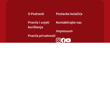
O Podravki
Postavke kolačića
Pravila i uvjeti
Kontaktirajte nas
korištenja
Impressum
Pravila privatnosti
Pravila o
korištenju kolačića
© 2024-2026 Podravka d.d. Sva prava pridržana.
Podravka
je registrirani žig Podravke d.d.