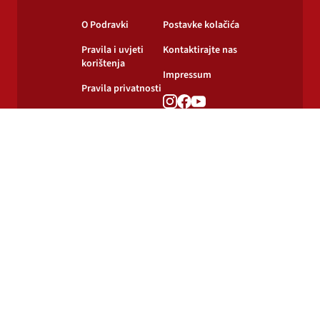
O Podravki
Postavke kolačića
Pravila i uvjeti
Kontaktirajte nas
korištenja
Impressum
Pravila privatnosti
Pravila o
korištenju kolačića
© 2024-2026 Podravka d.d. Sva prava pridržana.
Podravka
je registrirani žig Podravke d.d.