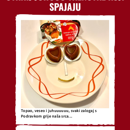
SPAJAJU
Topao, veseo i juhuuuuuu, svaki zalogaj s
Podravkom grije naša srca...