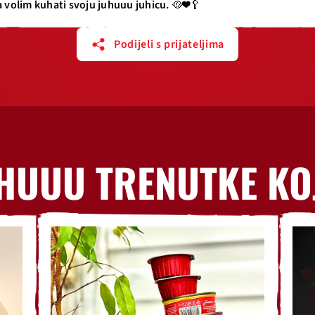
ja volim kuhati svoju juhuuu juhicu. 🥘❤️🥄
Podijeli s prijateljima
HUUU TRENUTKE KO