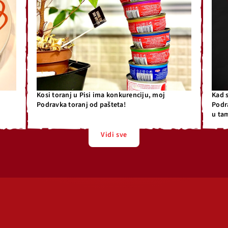
Kosi toranj u Pisi ima konkurenciju, moj
Kad 
Podravka toranj od pašteta!
Podr
u ta
Vidi sve