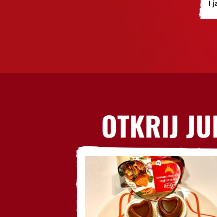
I 
OTKRIJ JU