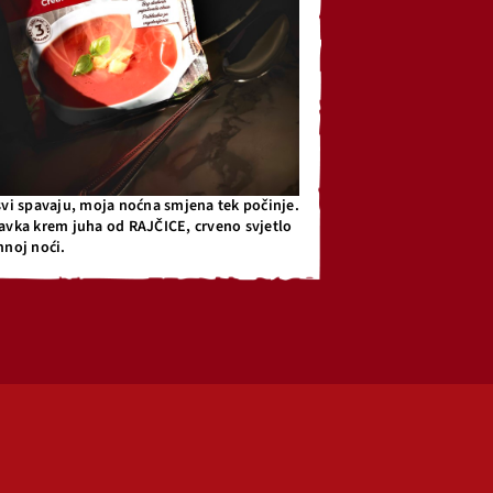
svi spavaju, moja noćna smjena tek počinje.
avka krem juha od RAJČICE, crveno svjetlo
mnoj noći.