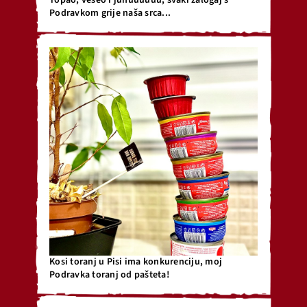
Topao, veseo i juhuuuuuu, svaki zalogaj s
Podravkom grije naša srca...
Kosi toranj u Pisi ima konkurenciju, moj
Podravka toranj od pašteta!