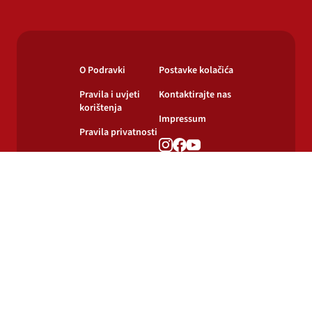
O Podravki
Postavke kolačića
Pravila i uvjeti
Kontaktirajte nas
korištenja
Impressum
Pravila privatnosti
Pravila o
korištenju kolačića
© 2024-2026 Podravka d.d. Sva prava pridržana.
Podravka
je registrirani žig Podravke d.d.