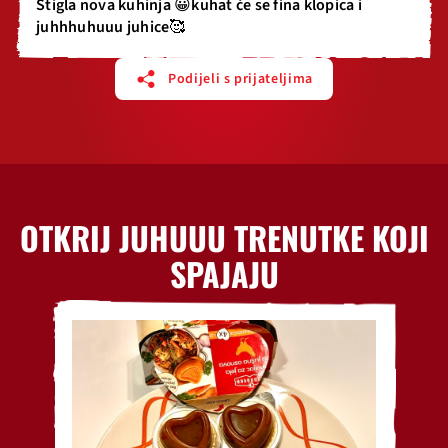
Stigla nova kuhinja 😀kuhat će se fina klopica i
juhhhuhuuu juhice🥰
Podijeli s prijateljima
OTKRIJ JUHUUU TRENUTKE KOJI
SPAJAJU