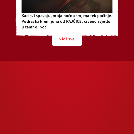
Kad svi spavaju, moja noćna smjena tek počinje.
Podravka krem juha od RAJČICE, crveno svjetlo
u tamnoj noći.
Vidi sve