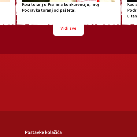
Kosi toranj u Pisi ima konkurenciju, moj
Kad 
Podravka toranj od pašteta!
Podr
u ta
Vidi sve
Postavke kolačića