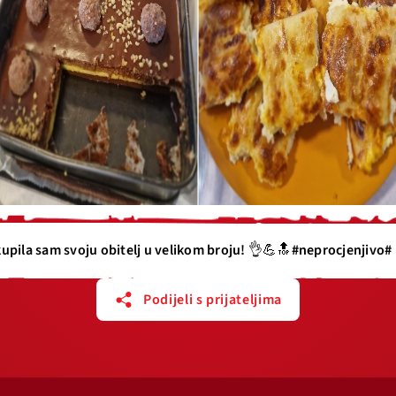
upila sam svoju obitelj u velikom broju! 👌💪🔝#neprocjenjivo#
Podijeli s prijateljima