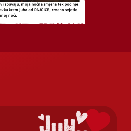
svi spavaju, moja noćna smjena tek počinje.
avka krem juha od RAJČICE, crveno svjetlo
mnoj noći.