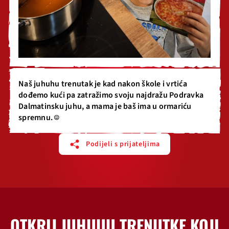
Naš juhuhu trenutak je kad nakon škole i vrtića
dođemo kući pa zatražimo svoju najdražu Podravka
Dalmatinsku juhu, a mama je baš ima u ormariću
spremnu. ☺️
Podijeli s prijateljima
OTKRIJ JUHUUU TRENUTKE KOJI