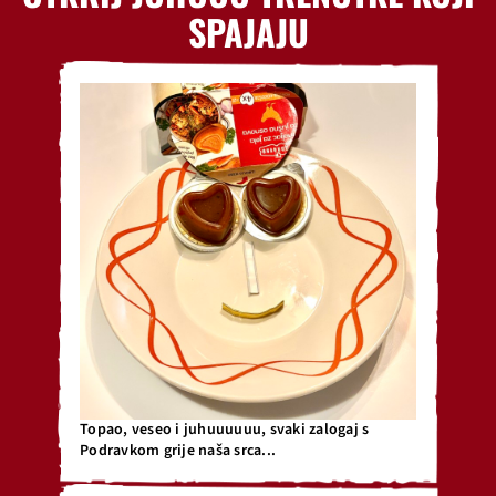
SPAJAJU
Topao, veseo i juhuuuuuu, svaki zalogaj s
Podravkom grije naša srca...