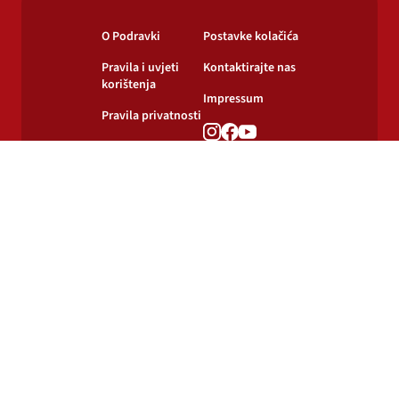
O Podravki
Postavke kolačića
Pravila i uvjeti
Kontaktirajte nas
korištenja
Impressum
Pravila privatnosti
Pravila o
korištenju kolačića
© 2024-2026 Podravka d.d. Sva prava pridržana.
Podravka
je registrirani žig Podravke d.d.