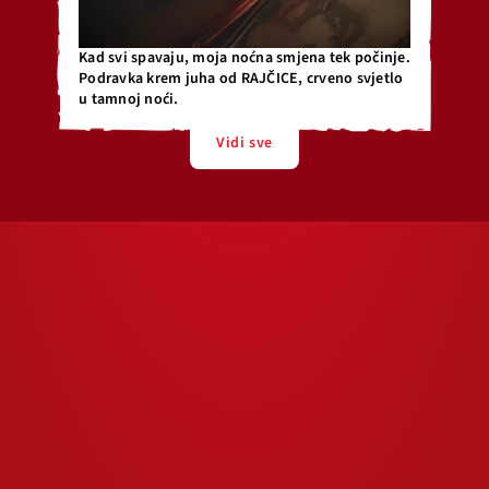
Kad svi spavaju, moja noćna smjena tek počinje.
Podravka krem juha od RAJČICE, crveno svjetlo
u tamnoj noći.
Vidi sve