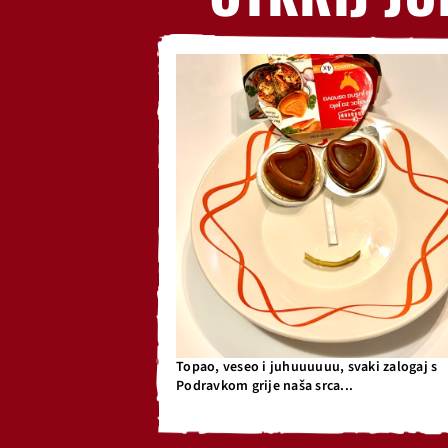
Topao, veseo i juhuuuuuu, svaki zalogaj s
Podravkom grije naša srca...