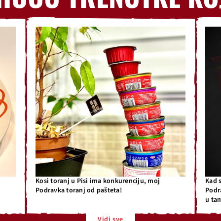
Kosi toranj u Pisi ima konkurenciju, moj
Kad 
Podravka toranj od pašteta!
Podr
u ta
Vidi sve