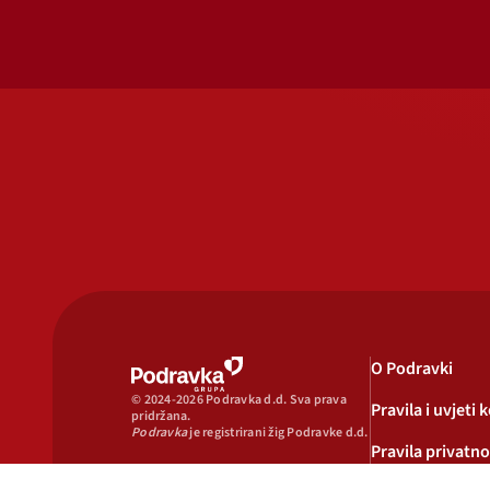
O Podravki
© 2024-2026 Podravka d.d. Sva prava
Pravila i uvjeti 
pridržana.
Podravka
je registrirani žig Podravke d.d.
Pravila privatno