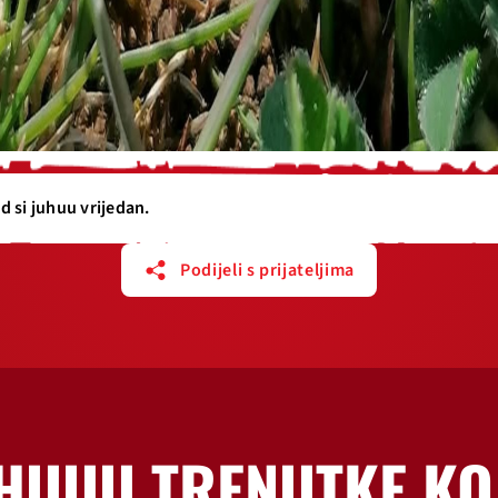
d si juhuu vrijedan.
Podijeli s prijateljima
HUUU TRENUTKE KO