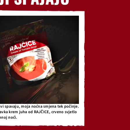
svi spavaju, moja noćna smjena tek počinje.
avka krem juha od RAJČICE, crveno svjetlo
mnoj noći.