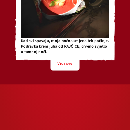
Kad svi spavaju, moja noćna smjena tek počinje.
Podravka krem juha od RAJČICE, crveno svjetlo
u tamnoj noći.
Vidi sve