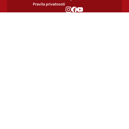
Pravila privatnosti
Pravila o
korištenju kolačića
© 2024-2026 Podravka d.d. Sva prava pridržana.
Podravka
je registrirani žig Podravke d.d.