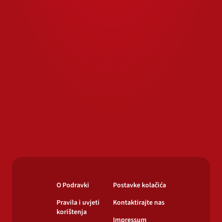
O Podravki
Postavke kolačića
Pravila i uvjeti
Kontaktirajte nas
korištenja
Impressum