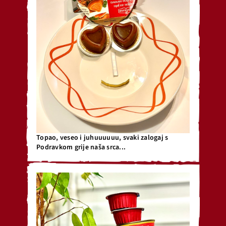
Topao, veseo i juhuuuuuu, svaki zalogaj s
Podravkom grije naša srca...