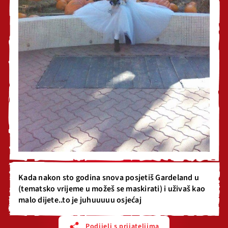
Kada nakon sto godina snova posjetiš Gardeland u
(tematsko vrijeme u možeš se maskirati) i uživaš kao
malo dijete..to je juhuuuuu osjećaj
Podijeli s prijateljima