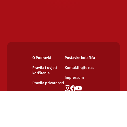
O Podravki
Postavke kolačića
Pravila i uvjeti
Kontaktirajte nas
korištenja
Impressum
Pravila privatnosti
Pravila o
korištenju kolačića
© 2024-2026 Podravka d.d. Sva prava pridržana.
Podravka
je registrirani žig Podravke d.d.