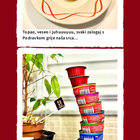
Topao, veseo i juhuuuuuu, svaki zalogaj s
Podravkom grije naša srca...