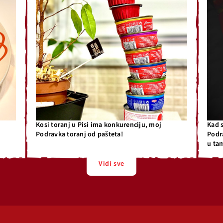
Kosi toranj u Pisi ima konkurenciju, moj
Kad 
Podravka toranj od pašteta!
Podr
u ta
Vidi sve