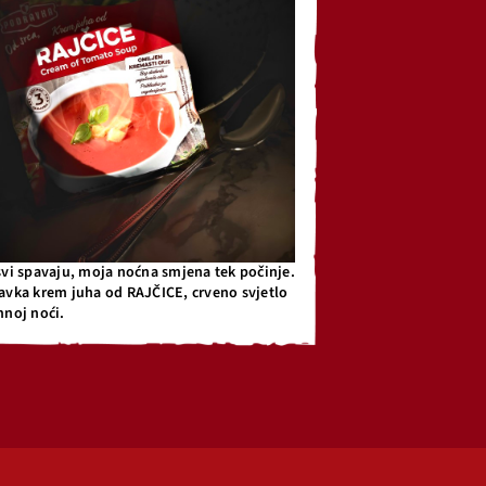
svi spavaju, moja noćna smjena tek počinje.
avka krem juha od RAJČICE, crveno svjetlo
mnoj noći.