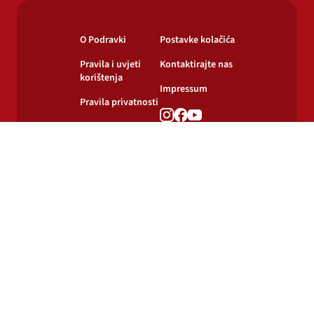
O Podravki
Postavke kolačića
Pravila i uvjeti
Kontaktirajte nas
korištenja
Impressum
Pravila privatnosti
Pravila o
korištenju kolačića
© 2024-2026 Podravka d.d. Sva prava pridržana.
Podravka
je registrirani žig Podravke d.d.