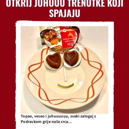
OTKRIJ JUHUUU TRENUTKE KOJI
SPAJAJU
Topao, veseo i juhuuuuuu, svaki zalogaj s
Podravkom grije naša srca...