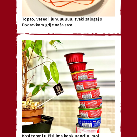
Topao, veseo i juhuuuuuu, svaki zalogaj s
Podravkom grije naša srca...
Kosi toranj u Pisi ima konkurenciju, moj