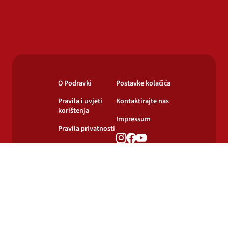
O Podravki
Postavke kolačića
Pravila i uvjeti
Kontaktirajte nas
korištenja
Impressum
Pravila privatnosti
Pravila o
korištenju kolačića
© 2024-2026 Podravka d.d. Sva prava pridržana.
Podravka
je registrirani žig Podravke d.d.