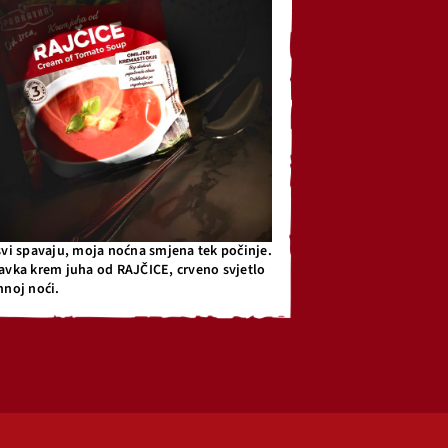
svi spavaju, moja noćna smjena tek počinje.
avka krem juha od RAJČICE, crveno svjetlo
mnoj noći.