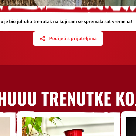
o je bio juhuhu trenutak na koji sam se spremala sat vremena!
Podijeli s prijateljima
HUUU TRENUTKE KO