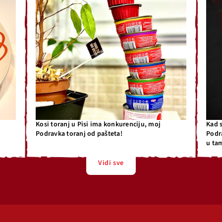
Kosi toranj u Pisi ima konkurenciju, moj
Kad 
Podravka toranj od pašteta!
Podr
u ta
Vidi sve