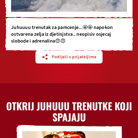
Juhuuuu trenutak za pamcenje...🤩🤩 napokon
ostvarena zelja iz djetinjstva.. neopisiv osjecaj
slobode i adrenalina😍😍
Podijeli s prijateljima
OTKRIJ JUHUUU TRENUTKE KOJI
SPAJAJU