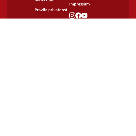
Impressum
Pravila privatnosti
Pravila o
korištenju kolačića
© 2024-2026 Podravka d.d. Sva prava pridržana.
Podravka
je registrirani žig Podravke d.d.