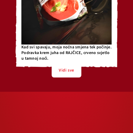
Kad svi spavaju, moja noćna smjena tek počinje.
Podravka krem juha od RAJČICE, crveno svjetlo
u tamnoj noći.
Vidi sve