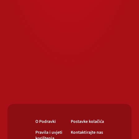
O Podravki
Postavke kolačića
Pravila i uvjeti
Kontaktirajte nas
korištenja