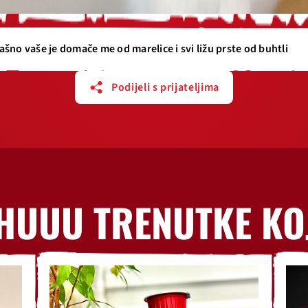
ašno vaše je domače me od marelice i svi ližu prste od buhtli
Podijeli s prijateljima
HUUU TRENUTKE KO