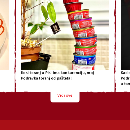
Kosi toranj u Pisi ima konkurenciju, moj
Kad 
Podravka toranj od pašteta!
Podr
u ta
Vidi sve