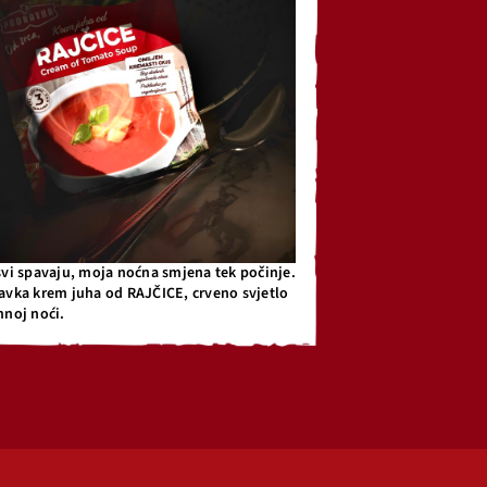
svi spavaju, moja noćna smjena tek počinje.
avka krem juha od RAJČICE, crveno svjetlo
mnoj noći.