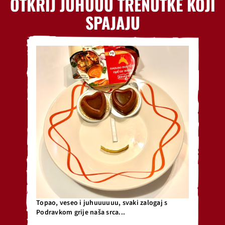
OTKRIJ JUHUUU TRENUTKE KOJI
SPAJAJU
Topao, veseo i juhuuuuuu, svaki zalogaj s
Podravkom grije naša srca...