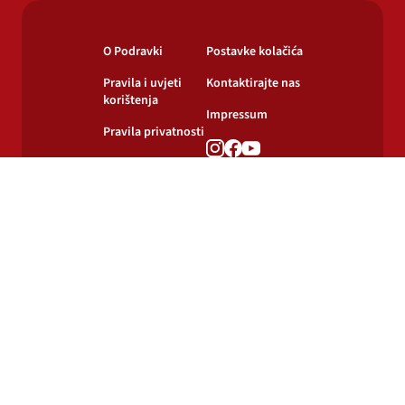
O Podravki
Postavke kolačića
Pravila i uvjeti
Kontaktirajte nas
korištenja
Impressum
Pravila privatnosti
Pravila o
korištenju kolačića
© 2024-2026 Podravka d.d. Sva prava pridržana.
Podravka
je registrirani žig Podravke d.d.