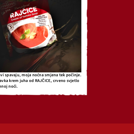
svi spavaju, moja noćna smjena tek počinje.
avka krem juha od RAJČICE, crveno svjetlo
mnoj noći.