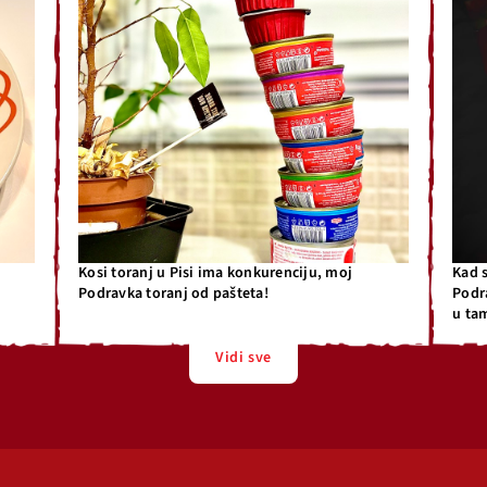
Kosi toranj u Pisi ima konkurenciju, moj
Kad 
Podravka toranj od pašteta!
Podr
u ta
Vidi sve