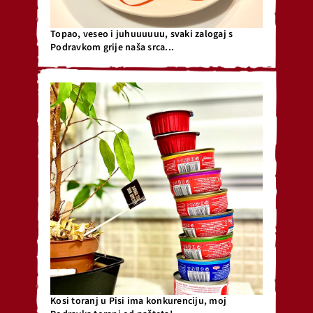
Topao, veseo i juhuuuuuu, svaki zalogaj s
Podravkom grije naša srca...
Kosi toranj u Pisi ima konkurenciju, moj