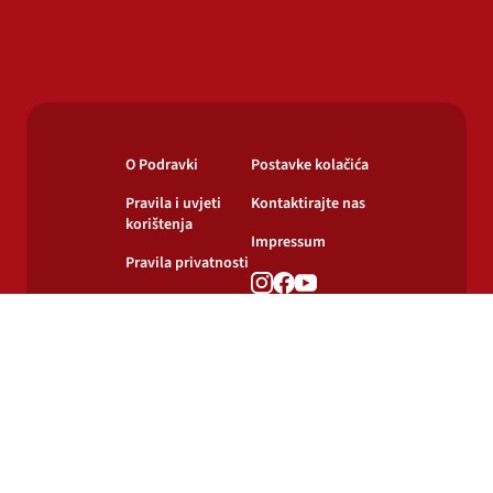
O Podravki
Postavke kolačića
Pravila i uvjeti
Kontaktirajte nas
korištenja
Impressum
Pravila privatnosti
Pravila o
korištenju kolačića
© 2024-2026 Podravka d.d. Sva prava pridržana.
Podravka
je registrirani žig Podravke d.d.