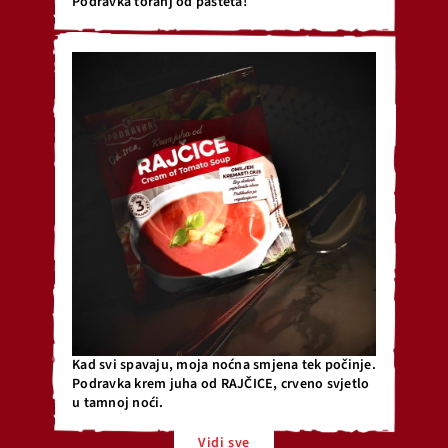
Podravka toranj od pašteta!
Kad svi spavaju, moja noćna smjena tek počinje.
Podravka krem juha od RAJČICE, crveno svjetlo
u tamnoj noći.
Vidi sve