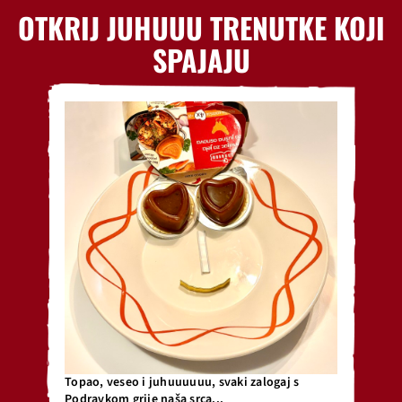
OTKRIJ JUHUUU TRENUTKE KOJI
SPAJAJU
Topao, veseo i juhuuuuuu, svaki zalogaj s
Podravkom grije naša srca...