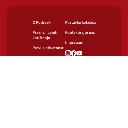
O Podravki
Postavke kolačića
Pravila i uvjeti
Kontaktirajte nas
korištenja
Impressum
Pravila privatnosti
Pravila o
korištenju kolačića
© 2024-2026 Podravka d.d. Sva prava pridržana.
Podravka
je registrirani žig Podravke d.d.