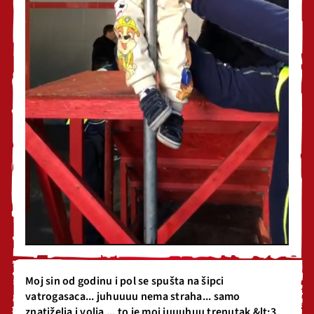
Moj sin od godinu i pol se spušta na šipci
vatrogasaca... juhuuuu nema straha... samo
znatiželja i volja ... to je moj juuuhuu trenutak &lt;3