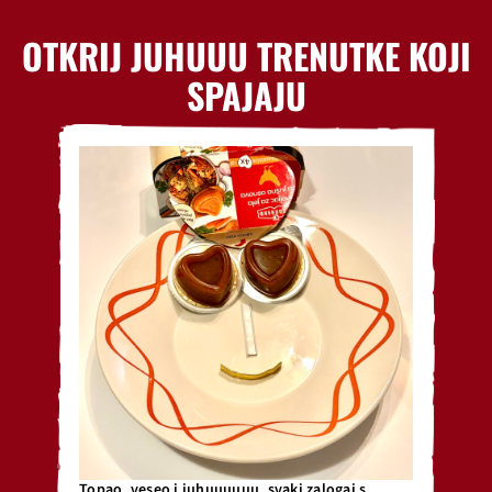
OTKRIJ JUHUUU TRENUTKE KOJI
SPAJAJU
Topao, veseo i juhuuuuuu, svaki zalogaj s