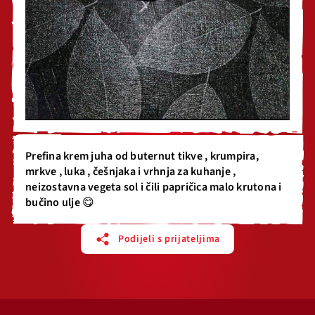
Prefina krem juha od buternut tikve , krumpira,
mrkve , luka , češnjaka i vrhnja za kuhanje ,
neizostavna vegeta sol i čili papričica malo krutona i
bučino ulje 😋
Podijeli s prijateljima