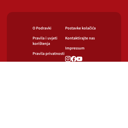
O Podravki
Postavke kolačića
Pravila i uvjeti
Kontaktirajte nas
korištenja
Impressum
Pravila privatnosti
Pravila o
korištenju kolačića
© 2024-2026 Podravka d.d. Sva prava pridržana.
Podravka
je registrirani žig Podravke d.d.