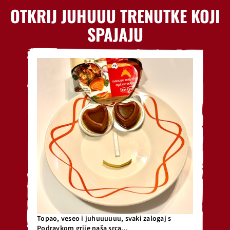
OTKRIJ JUHUUU TRENUTKE KOJI
SPAJAJU
Topao, veseo i juhuuuuuu, svaki zalogaj s
Podravkom grije naša srca...