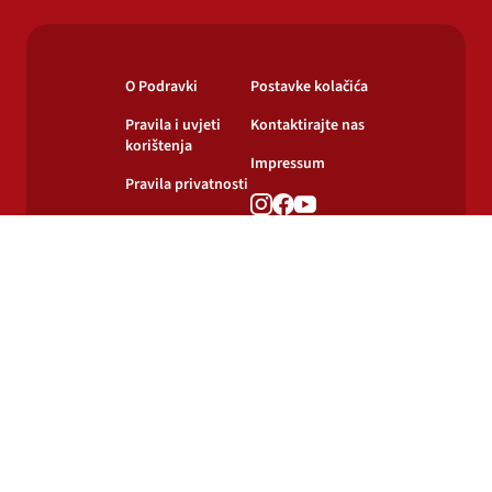
O Podravki
Postavke kolačića
Pravila i uvjeti
Kontaktirajte nas
korištenja
Impressum
Pravila privatnosti
Pravila o
korištenju kolačića
© 2024-2026 Podravka d.d. Sva prava pridržana.
Podravka
je registrirani žig Podravke d.d.