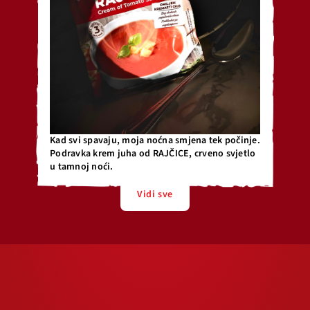
Kad svi spavaju, moja noćna smjena tek počinje.
Podravka krem juha od RAJČICE, crveno svjetlo
u tamnoj noći.
Vidi sve