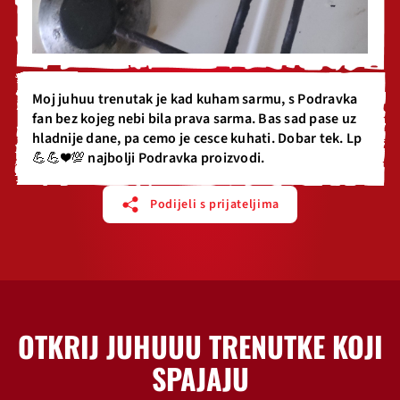
Moj juhuu trenutak je kad kuham sarmu, s Podravka
fan bez kojeg nebi bila prava sarma. Bas sad pase uz
hladnije dane, pa cemo je cesce kuhati. Dobar tek. Lp
💪💪❤️💯 najbolji Podravka proizvodi.
Podijeli s prijateljima
OTKRIJ JUHUUU TRENUTKE KOJI
SPAJAJU