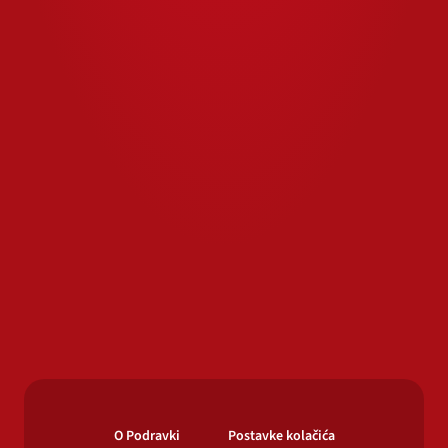
O Podravki
Postavke kolačića