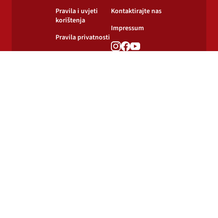
Pravila i uvjeti
Kontaktirajte nas
korištenja
Impressum
Pravila privatnosti
Pravila o
korištenju kolačića
© 2024-2026 Podravka d.d. Sva prava pridržana.
Podravka
je registrirani žig Podravke d.d.