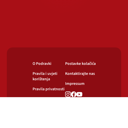
O Podravki
Postavke kolačića
Pravila i uvjeti
Kontaktirajte nas
korištenja
Impressum
Pravila privatnosti
Pravila o
korištenju kolačića
© 2024-2026 Podravka d.d. Sva prava pridržana.
Podravka
je registrirani žig Podravke d.d.