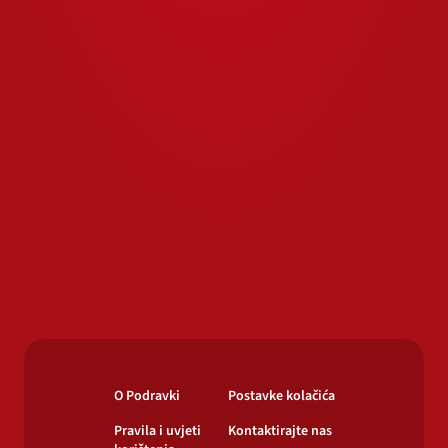
O Podravki
Postavke kolačića
Pravila i uvjeti
Kontaktirajte nas