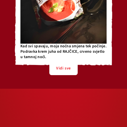
Kad svi spavaju, moja noćna smjena tek počinje.
Podravka krem juha od RAJČICE, crveno svjetlo
u tamnoj noći.
Vidi sve