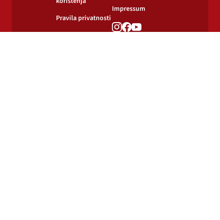
korištenja
Impressum
Pravila privatnosti
Pravila o
korištenju kolačića
© 2024-2026 Podravka d.d. Sva prava pridržana.
Podravka
je registrirani žig Podravke d.d.