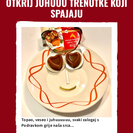
OTKRIJ JUHUUU TRENUTKE KOJI
SPAJAJU
Topao, veseo i juhuuuuuu, svaki zalogaj s
Podravkom grije naša srca...