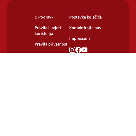
O Podravki
Postavke kolačića
Pravila i uvjeti
Kontaktirajte nas
korištenja
Impressum
Pravila privatnosti
Pravila o
korištenju kolačića
© 2024-2026 Podravka d.d. Sva prava pridržana.
Podravka
je registrirani žig Podravke d.d.