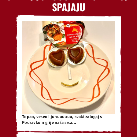
SPAJAJU
Topao, veseo i juhuuuuuu, svaki zalogaj s
Podravkom grije naša srca...