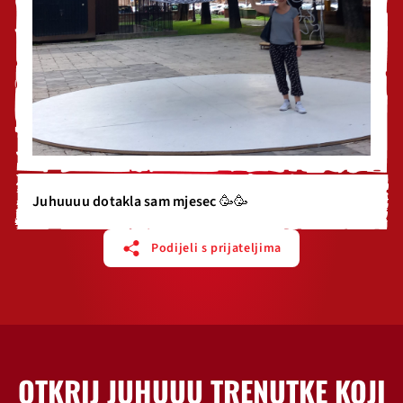
Juhuuuu dotakla sam mjesec 🥳🥳
Podijeli s prijateljima
OTKRIJ JUHUUU TRENUTKE KOJI