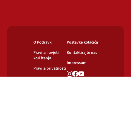
O Podravki
Postavke kolačića
Pravila i uvjeti
Kontaktirajte nas
korištenja
Impressum
Pravila privatnosti
Pravila o
korištenju kolačića
© 2024-2026 Podravka d.d. Sva prava pridržana.
Podravka
je registrirani žig Podravke d.d.