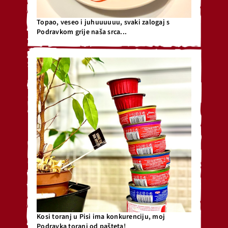
Topao, veseo i juhuuuuuu, svaki zalogaj s
Podravkom grije naša srca...
Kosi toranj u Pisi ima konkurenciju, moj
Podravka toranj od pašteta!