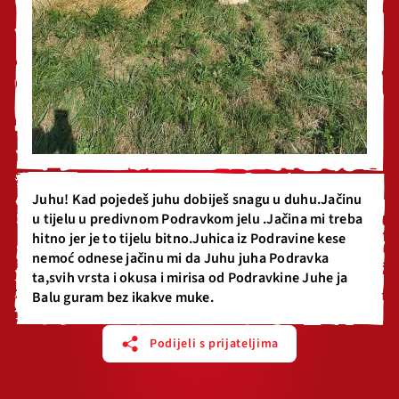
Juhu! Kad pojedeš juhu dobiješ snagu u duhu.Jačinu
u tijelu u predivnom Podravkom jelu .Jačina mi treba
hitno jer je to tijelu bitno.Juhica iz Podravine kese
nemoć odnese jačinu mi da Juhu juha Podravka
ta,svih vrsta i okusa i mirisa od Podravkine Juhe ja
Balu guram bez ikakve muke.
Podijeli s prijateljima