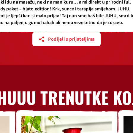
ki idu na masažu, neki na manikuru… a mi direkt u prirodni full
dy paket – blato edition! Krk, sunce i terapija smijehom. JUHU,
vot je ljepši kad si malo prljav! Taj dan smo baš bile JUHU, smrdil
o na paljenju gumu hahah ali nema veze bitno da je zdravo.
Podijeli s prijateljima
HUUU TRENUTKE KO