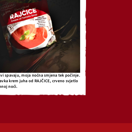
svi spavaju, moja noćna smjena tek počinje.
avka krem juha od RAJČICE, crveno svjetlo
mnoj noći.