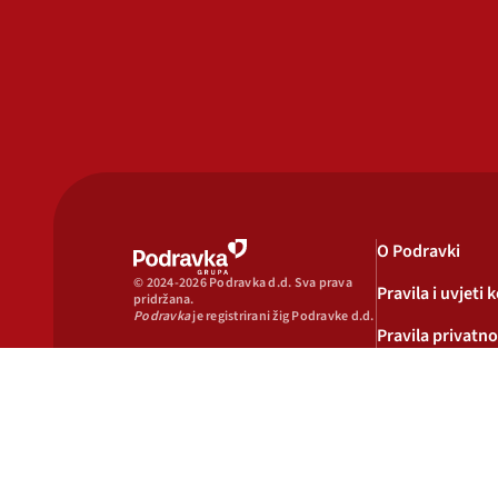
O Podravki
© 2024-2026 Podravka d.d. Sva prava
Pravila i uvjeti 
pridržana.
Podravka
je registrirani žig Podravke d.d.
Pravila privatno
Pravila o korišt