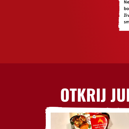
Ne
bo
ži
sm
OTKRIJ JU