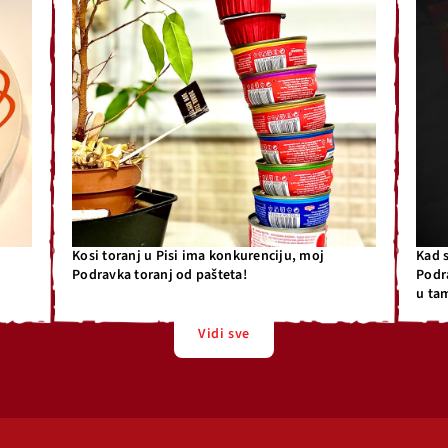
Kosi toranj u Pisi ima konkurenciju, moj
Kad 
Podravka toranj od pašteta!
Podr
u ta
Vidi sve