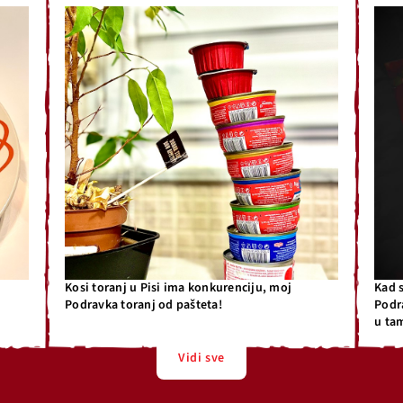
Kosi toranj u Pisi ima konkurenciju, moj
Kad 
Podravka toranj od pašteta!
Podr
u ta
Vidi sve