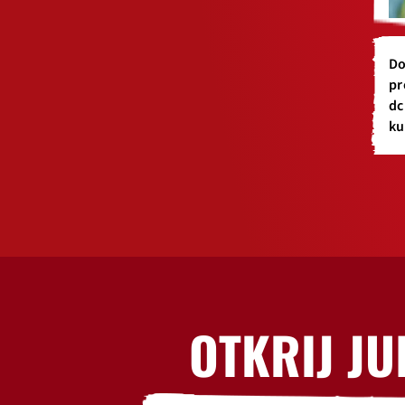
Do
pr
dc
ku
OTKRIJ JU