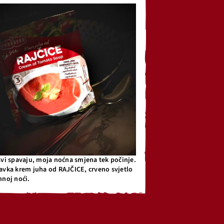
svi spavaju, moja noćna smjena tek počinje.
avka krem juha od RAJČICE, crveno svjetlo
mnoj noći.