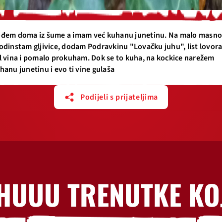
đem doma iz šume a imam već kuhanu junetinu. Na malo masno
odinstam gljivice, dodam Podravkinu "Lovačku juhu", list lovora
l vina i pomalo prokuham. Dok se to kuha, na kockice narežem
hanu junetinu i evo ti vine gulaša
Podijeli s prijateljima
HUUU TRENUTKE KO