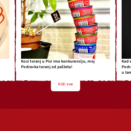
Kosi toranj u Pisi ima konkurenciju, moj
Kad 
Podravka toranj od pašteta!
Podr
u ta
Vidi sve