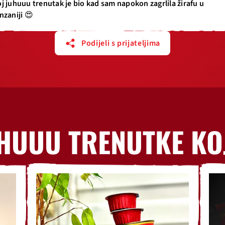
j juhuuu trenutak je bio kad sam napokon zagrlila žirafu u
nzaniji 😍
Podijeli s prijateljima
HUUU TRENUTKE KO