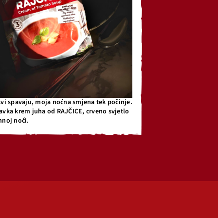
svi spavaju, moja noćna smjena tek počinje.
avka krem juha od RAJČICE, crveno svjetlo
mnoj noći.