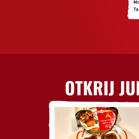
Mo
Ta
OTKRIJ JU