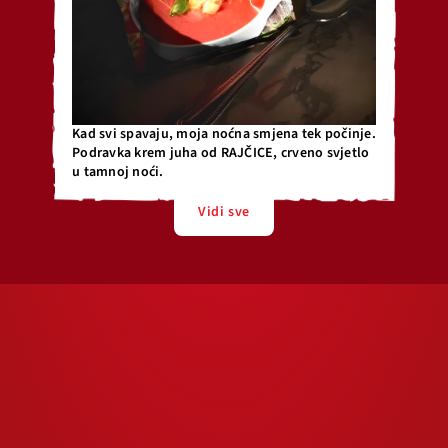
Kad svi spavaju, moja noćna smjena tek počinje.
Podravka krem juha od RAJČICE, crveno svjetlo
u tamnoj noći.
Vidi sve