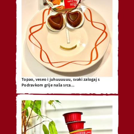
Topao, veseo i juhuuuuuu, svaki zalogaj s
Podravkom grije naša srca...