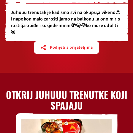
Juhuuu trenutak je kad smo svi na okupu,a vikend😍
i napokon malo zaroštiljamo na balkonu..a ono miris
roštilja obiđe i susjede mmm 🫣🤫😅ko more odoliti
🥰
Podijeli s prijateljima
OTKRIJ JUHUUU TRENUTKE KOJI
SPAJAJU