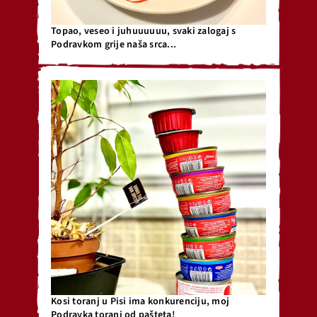
Topao, veseo i juhuuuuuu, svaki zalogaj s
Podravkom grije naša srca...
Kosi toranj u Pisi ima konkurenciju, moj
Podravka toranj od pašteta!