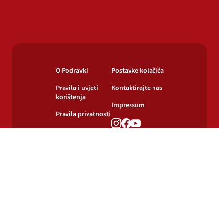
O Podravki
Postavke kolačića
Pravila i uvjeti
Kontaktirajte nas
korištenja
Impressum
Pravila privatnosti
Pravila o
korištenju kolačića
© 2024-2026 Podravka d.d. Sva prava pridržana.
Podravka
je registrirani žig Podravke d.d.