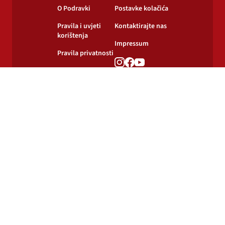
O Podravki
Postavke kolačića
Pravila i uvjeti
Kontaktirajte nas
korištenja
Impressum
Pravila privatnosti
Pravila o
korištenju kolačića
© 2024-2026 Podravka d.d. Sva prava pridržana.
Podravka
je registrirani žig Podravke d.d.