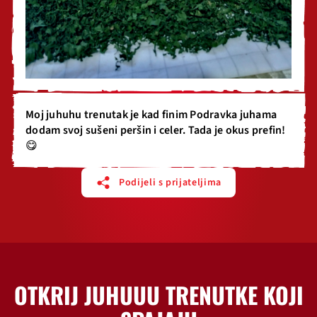
Moj juhuhu trenutak je kad finim Podravka juhama
dodam svoj sušeni peršin i celer. Tada je okus prefin!
😋
Podijeli s prijateljima
OTKRIJ JUHUUU TRENUTKE KOJI