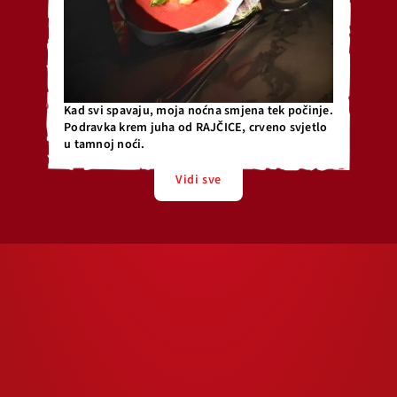
Kad svi spavaju, moja noćna smjena tek počinje.
Podravka krem juha od RAJČICE, crveno svjetlo
u tamnoj noći.
Vidi sve