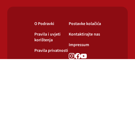
O Podravki
Postavke kolačića
Pravila i uvjeti
Kontaktirajte nas
korištenja
Impressum
Pravila privatnosti
Pravila o
korištenju kolačića
© 2024-2026 Podravka d.d. Sva prava pridržana.
Podravka
je registrirani žig Podravke d.d.