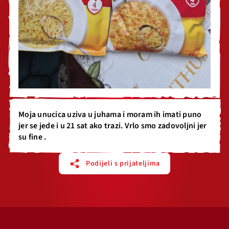
Moja unucica uziva u juhama i moram ih imati puno
jer se jede i u 21 sat ako trazi. Vrlo smo zadovoljni jer
su fine .
Podijeli s prijateljima