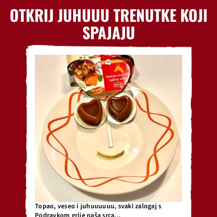
OTKRIJ JUHUUU TRENUTKE KOJI
SPAJAJU
Topao, veseo i juhuuuuuu, svaki zalogaj s
Podravkom grije naša srca...