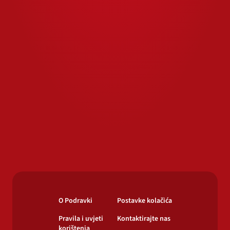
O Podravki
Postavke kolačića
Pravila i uvjeti
Kontaktirajte nas
korištenja