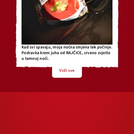
Kad svi spavaju, moja noćna smjena tek počinje.
Podravka krem juha od RAJČICE, crveno svjetlo
u tamnoj noći.
Vidi sve