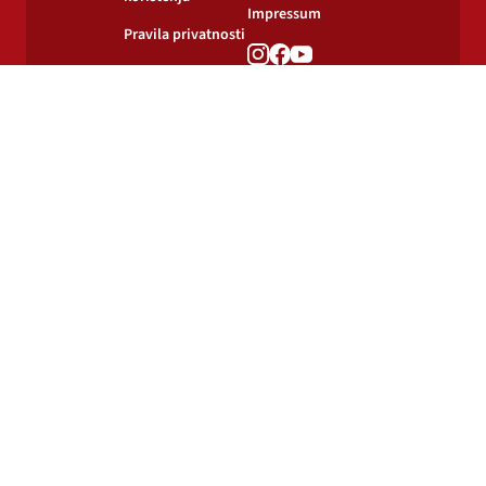
Impressum
Pravila privatnosti
Pravila o
korištenju kolačića
© 2024-2026 Podravka d.d. Sva prava pridržana.
Podravka
je registrirani žig Podravke d.d.