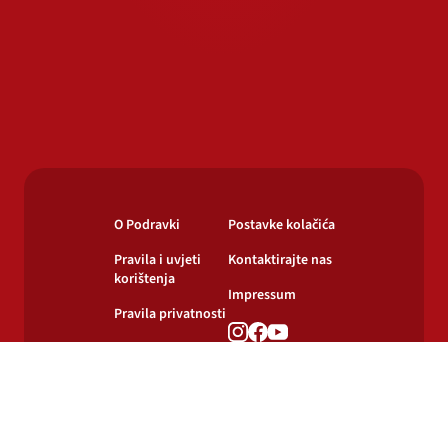
O Podravki
Postavke kolačića
Pravila i uvjeti
Kontaktirajte nas
korištenja
Impressum
Pravila privatnosti
Pravila o
korištenju kolačića
© 2024-2026 Podravka d.d. Sva prava pridržana.
Podravka
je registrirani žig Podravke d.d.