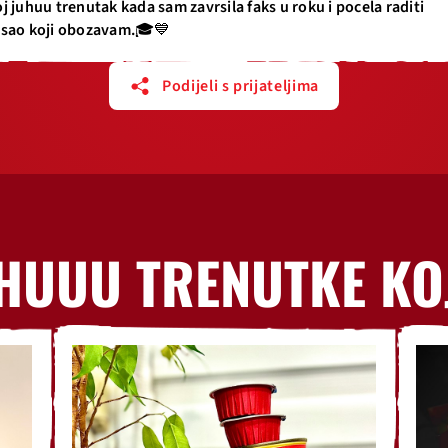
j juhuu trenutak kada sam zavrsila faks u roku i pocela raditi
sao koji obozavam.🎓💙
Podijeli s prijateljima
HUUU TRENUTKE KO