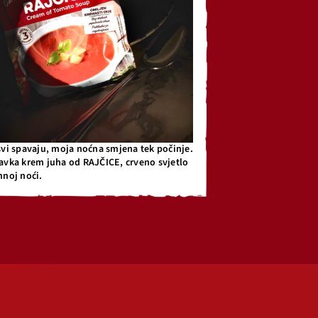
svi spavaju, moja noćna smjena tek počinje.
avka krem juha od RAJČICE, crveno svjetlo
mnoj noći.