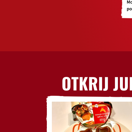
Mo
po
OTKRIJ JU