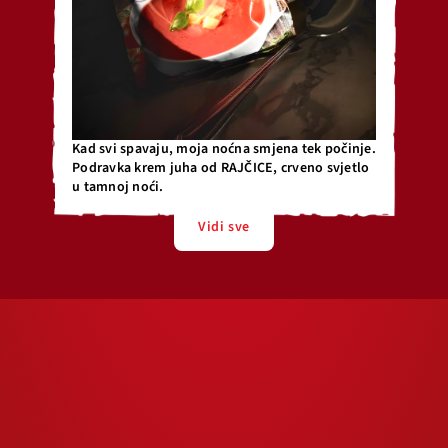
Kad svi spavaju, moja noćna smjena tek počinje.
Podravka krem juha od RAJČICE, crveno svjetlo
u tamnoj noći.
Vidi sve