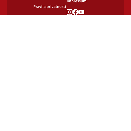
Impressum
Pravila privatnosti
Pravila o
korištenju kolačića
© 2024-2026 Podravka d.d. Sva prava pridržana.
Podravka
je registrirani žig Podravke d.d.