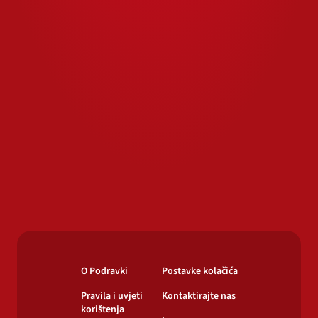
O Podravki
Postavke kolačića
Pravila i uvjeti
Kontaktirajte nas
korištenja