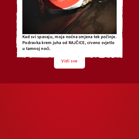
Kad svi spavaju, moja noćna smjena tek počinje.
Podravka krem juha od RAJČICE, crveno svjetlo
u tamnoj noći.
Vidi sve