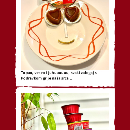
Topao, veseo i juhuuuuuu, svaki zalogaj s
Podravkom grije naša srca...