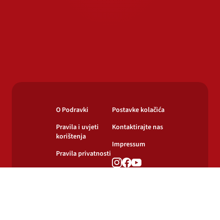
O Podravki
Postavke kolačića
Pravila i uvjeti
Kontaktirajte nas
korištenja
Impressum
Pravila privatnosti
Pravila o
korištenju kolačića
© 2024-2026 Podravka d.d. Sva prava pridržana.
Podravka
je registrirani žig Podravke d.d.